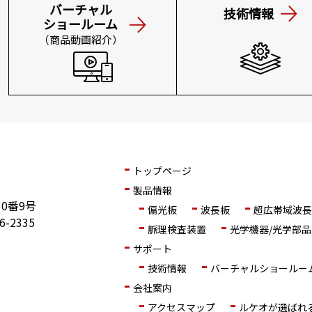
バーチャル
技術情報
ショールーム
（商品動画紹介）
トップページ
製品情報
0番9号
偏光板
波長板
超広帯域波長
56-2335
脈理検査装置
光学機器/光学部品
サポート
技術情報
バーチャルショールー
会社案内
アクセスマップ
ルケオが選ばれ